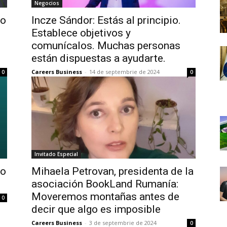
Negocios
ho
Incze Sándor: Estás al principio.
Establece objetivos y
comunícalos. Muchas personas
están dispuestas a ayudarte.
Careers Business
-
14 de septembrie de 2024
0
0
Invitado Especial
lo
Mihaela Petrovan, presidenta de la
asociación BookLand Rumanía:
Moveremos montañas antes de
0
decir que algo es imposible
Careers Business
-
3 de septembrie de 2024
0