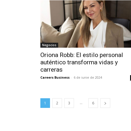
Negocios
Oriona Robb: El estilo personal
auténtico transforma vidas y
carreras
Careers Business
-
6 de iunie de 2024
...
1
2
3
6