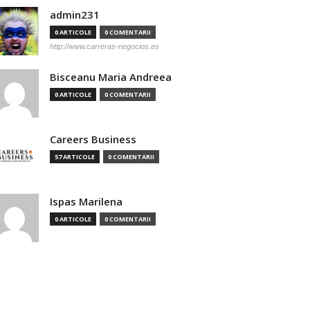
admin231
0 ARTICOLE
0 COMENTARII
http://www.carreras-negocios.es
Bisceanu Maria Andreea
0 ARTICOLE
0 COMENTARII
Careers Business
57 ARTICOLE
0 COMENTARII
Ispas Marilena
0 ARTICOLE
0 COMENTARII