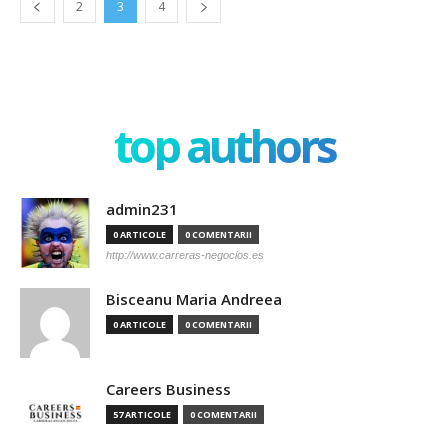
2
3
4
top authors
admin231
0 ARTICOLE
0 COMENTARII
http://www.carreras-negocios.es
Bisceanu Maria Andreea
0 ARTICOLE
0 COMENTARII
Careers Business
57 ARTICOLE
0 COMENTARII